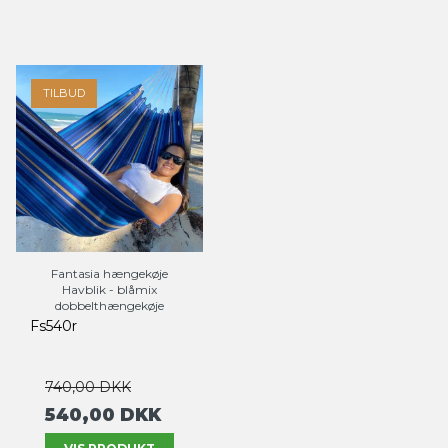
TILBUD
Fantasia hængekøje
Havblik - blåmix
dobbelthængekøje
Fs540r
740,00 DKK
540,00 DKK