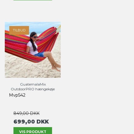
TILBUD
GuatemalaMix
OutdoorPRO hængekøje
Mvp542
849,00 DKK
699,00 DKK
VIS PRODUKT