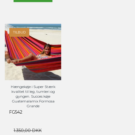
TILBUD
Hængekøje i Super Stærk
kvalitet til leg, tumleri og
gyngen. Succes køje
Guatemalamix Formosa
Grande
FG542
1.350,00 DKK