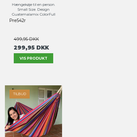
Hængekøje til en person.
Small Size. Design
Guatemalamix ColorFull
Pre542r
499,95 DKK
299,95 DKK
VIS PRODUKT
TILBUD