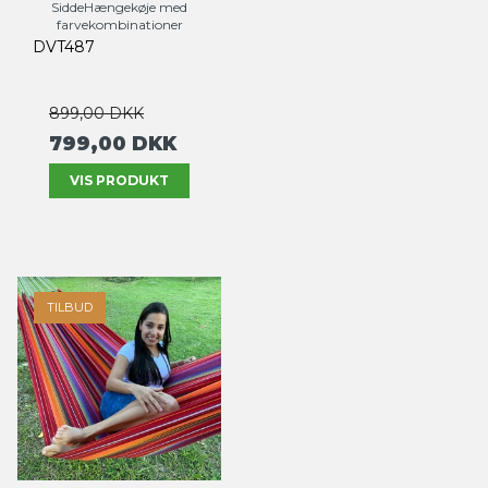
SiddeHængekøje med
farvekombinationer
DVT487
899,00 DKK
799,00 DKK
VIS PRODUKT
TILBUD