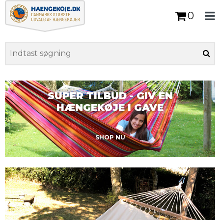
0
SUPER TILBUD - GIV EN
HÆNGEKØJE I GAVE
SHOP NU