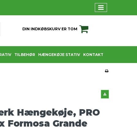
DIN INDKØBSKURV ER TOM
RATIV
TILBEHØR
HÆNGEKØJE STATIV
KONTAKT
ærk Hængekøje, PRO
x Formosa Grande