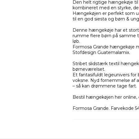
Den helt rigtige hængekøje til
kombineret med en styrke, der
Hængekøjen er perfekt som u
til en god siesta og børn & un
Denne hængekøje har et stort 
rumme flere børn på samme tid
løb.
Formosa Grande hængekøje med
Stofdesign Guatemalamix.
Stribet slidstærk textil hængekø
børneværelset.
Et fantasifuldt legeunivers fo
voksne. Nyd fornemmelse af a
– så kan drømmene tage fart.
Bestil hængekøjen her online, o
Formosa Grande. Farvekode 5