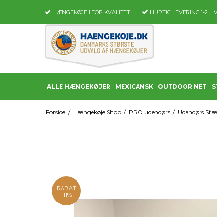
HÆNGEKØJE I TOP KVALITET
HURTIG LEVERING
1-2 H
ALLE HÆNGEKØJER
MEXICANSK
OUTDOOR NET
S
Forside
/
Hængekøje Shop
/
PRO udendørs
/
Udendørs St
RABAT
-11%