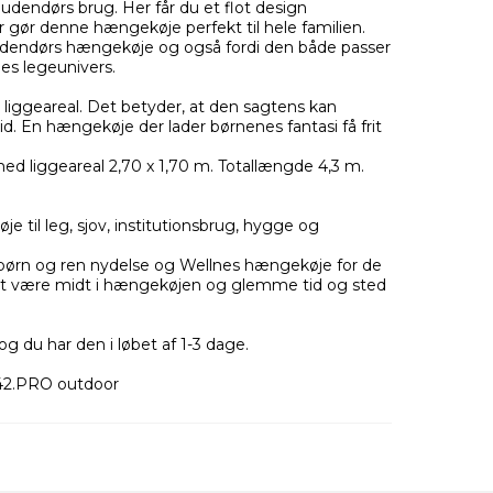
 udendørs brug. Her får du et flot design
 gør denne hængekøje perfekt til hele familien.
dendørs hængekøje og også fordi den både passer
ges legeunivers.
liggeareal. Det betyder, at den sagtens kan
. En hængekøje der lader børnenes fantasi få frit
 liggeareal 2,70 x 1,70 m. Totallængde 4,3 m.
je til leg, sjov, institutionsbrug, hygge og
r børn og ren nydelse og Wellnes hængekøje for de
t være midt i hængekøjen og glemme tid og sted
g du har den i løbet af 1-3 dage.
42.PRO outdoor