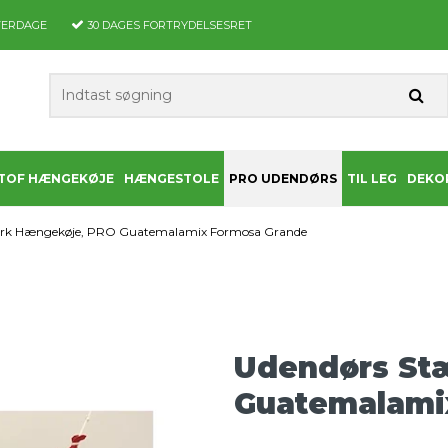
VERDAGE
30 DAGES
FORTRYDELSESRET
TOF HÆNGEKØJE
HÆNGESTOLE
PRO UDENDØRS
TIL LEG
DEKO
ærk Hængekøje, PRO Guatemalamix Formosa Grande
Udendørs St
Guatemalami