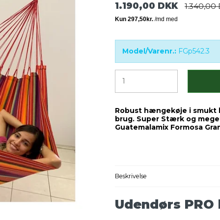
1.190,00 DKK
1.340,00
Model/Varenr.:
FGp542.3
Robust hængekøje i smukt b
brug. Super Stærk og mege
Guatemalamix Formosa Gran
Beskrivelse
Udendørs PRO 