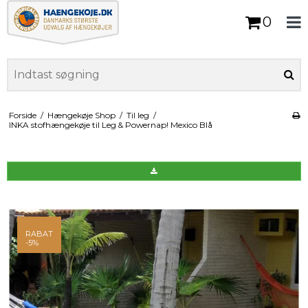
0
Forside
/
Hængekøje Shop
/
Til leg
/
INKA stofhængekøje til Leg & Powernap! Mexico Blå
RABAT
-5%