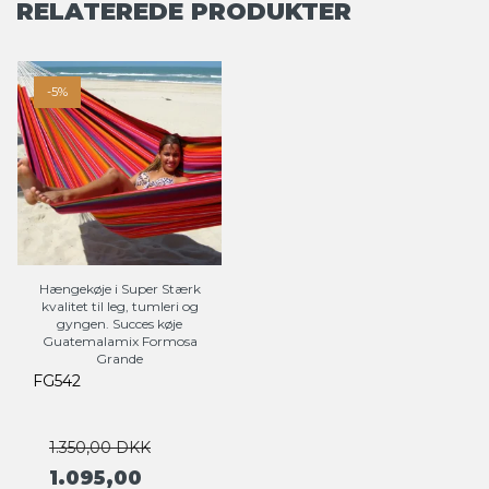
RELATEREDE PRODUKTER
-5%
Hængekøje i Super Stærk
kvalitet til leg, tumleri og
gyngen. Succes køje
Guatemalamix Formosa
Grande
FG542
1.350,00 DKK
1.095,00