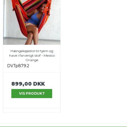
Hængekøjestol til hjem og
have i farverigt stof - Mexico
Orange
DVTp879.2
899,00 DKK
VIS PRODUKT