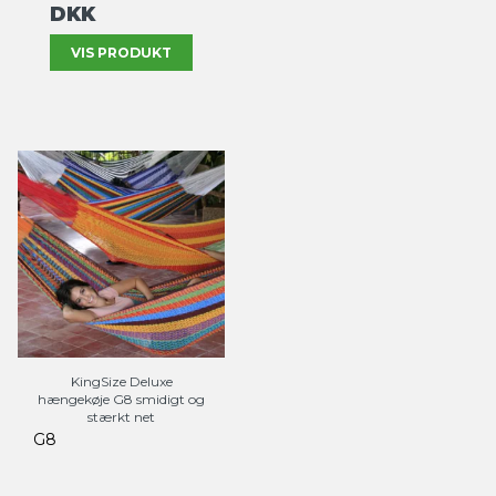
DKK
VIS PRODUKT
KingSize Deluxe
hængekøje G8 smidigt og
stærkt net
G8