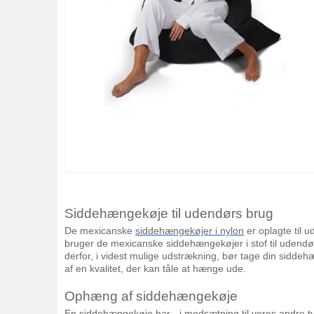
Siddehængekøje til udendørs brug
De mexicanske
siddehængekøjer i nylon
er oplagte til u
bruger de mexicanske siddehængekøjer i stof til udendø
derfor, i videst mulige udstrækning, bør tage din siddeh
af en kvalitet, der kan tåle at hænge ude.
Ophæng af siddehængekøje
En siddehængekøje har - i modsætning til vores andre 