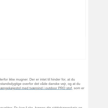
rfor ikke mugner. Der er intet til hinder for, at du
tandsdygtige overfor det våde danske vejr, og at du
ængekøjestol med tværpind i outdoor PRO stof
, som er
ikspunkter. Du kan f.eks. hænge din siddehængekøje op