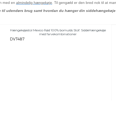
kan med en
almindelig hængekøje
. Til gengæld er den bred nok til at ma
 til udendørs brug samt hvordan du hænger din siddehængekøje
Hængekøjestol Mexico Rød 100% bomulds Stof. SiddeHængekøje
med farvekombinationer
DVT487