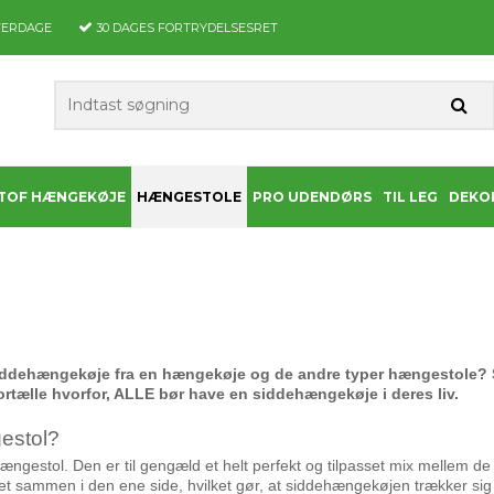
VERDAGE
30 DAGES
FORTRYDELSESRET
TOF HÆNGEKØJE
HÆNGESTOLE
PRO UDENDØRS
TIL LEG
DEKO
ddehængekøje fra en hængekøje og de andre typer hængestole? Se v
ortælle hvorfor, ALLE bør have
en siddehæ
ngekøje i deres liv.
gestol?
gestol. Den er til gengæld et helt perfekt og tilpasset mix mellem d
t sammen i den ene side, hvilket gør, at siddehængekøjen trækker sig