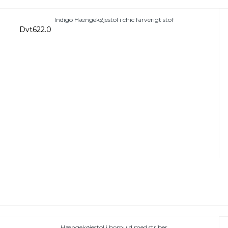
Indigo Hængekøjestol i chic farverigt stof
Dvt622.0
Hængekøjestol i bomuld med striber