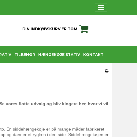
DIN INDKØBSKURV ER TOM
RATIV
TILBEHØR
HÆNGEKØJE STATIV
KONTAKT
ores flotte udvalg og bliv klogere her, hvor vi vil
e to. En siddehængekøje er på mange måder fabrikeret
 op og danner et ryglæn i den side. Siddehængekøjen er