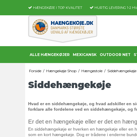
HÆNGEKØJE I TOP KVALITET
HURTIG LEVERING
1-2 H
ALLE HÆNGEKØJER
MEXICANSK
OUTDOOR NET
S
Forside
/
Hængekøje Shop
/
Hængestole
/
Siddehængekøje
Siddehængekøje
Hvad er en siddehængekøje, og hvad adskiller en si
forklare alle fordelene ved en siddehængekøje, og f
Er det en hængekøje eller er det en hæn
En siddehængekøje er hverken en hængekøje eller en hæn
som en kort hængekøje. Dog er trådene i enderne bunde