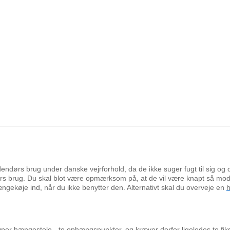
dendørs brug under danske vejrforhold, da de ikke suger fugt til sig og de
rs brug. Du skal blot være opmærksom på, at de vil være knapt så mods
ængekøje ind, når du ikke benytter den. Alternativt skal du overveje en
h
typer
hængestole
- to ophængspunkter, og kræver derfor ligeledes to f