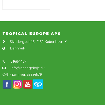
TROPICAL EUROPE APS
Skindergade 15
,
1159 København K
Danmark
31684467
info@haengekoje.dk
CVR-nummer
:
33356579