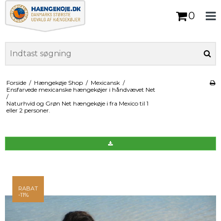
0
Forside
/
Hængekøje Shop
/
Mexicansk
/
Ensfarvede mexicanske hængekøjer i håndvævet Net
/
Naturhvid og Grøn Net hængekøje i fra Mexico til 1
eller 2 personer.
RABAT
-11%