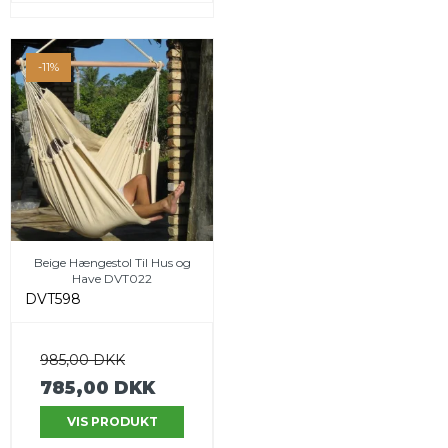
-11%
Beige Hængestol Til Hus og
Have DVT022
DVT598
985,00 DKK
785,00 DKK
VIS PRODUKT