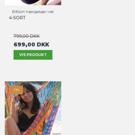
BlåSort hængekøje i net
4-SORT
799,00 DKK
699,00 DKK
VIS PRODUKT
-11%