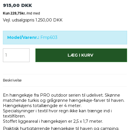
915,00 DKK
Vejl. udsalgspris 1.250,00 DKK
Model/Varenr.:
Fmp603
LÆG I KURV
Beskrivelse
En hængekøje fra PRO outdoor serien til udelivet. Skønne
matchende turkis og grågrønne hængekøje-farver til haven.
Hængekøjens totallængde er 4 meter.
Specialsyninger i textil hvor regn ikke kan trænge ind i
textilfibren.
Stoffet liggeareal i hængekøjen er 2,5 x 1,7 meter.
Praktisk hurtigtørrende hængekøje til haven og camping.