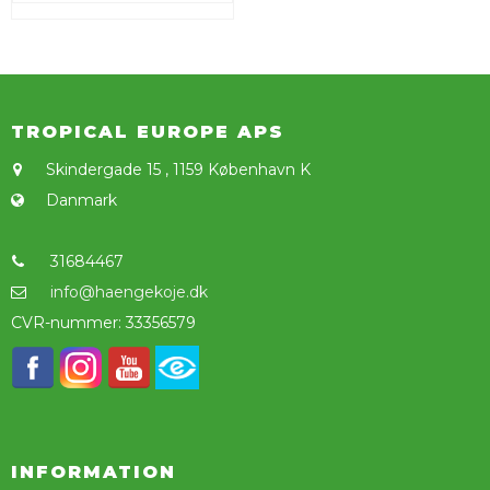
TROPICAL EUROPE APS
Skindergade 15
,
1159 København K
Danmark
31684467
info@haengekoje.dk
CVR-nummer
:
33356579
INFORMATION