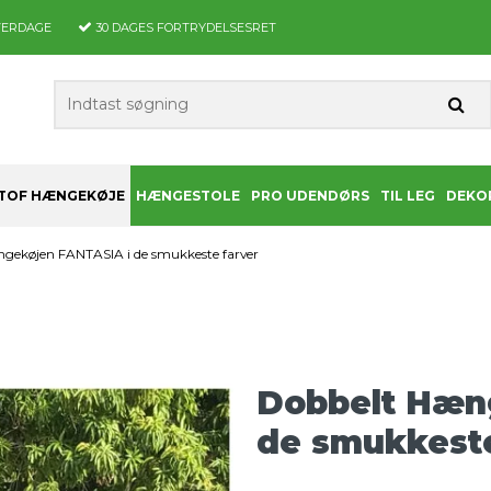
VERDAGE
30 DAGES
FORTRYDELSESRET
TOF HÆNGEKØJE
HÆNGESTOLE
PRO UDENDØRS
TIL LEG
DEKO
gekøjen FANTASIA i de smukkeste farver
Dobbelt Hæn
de smukkeste