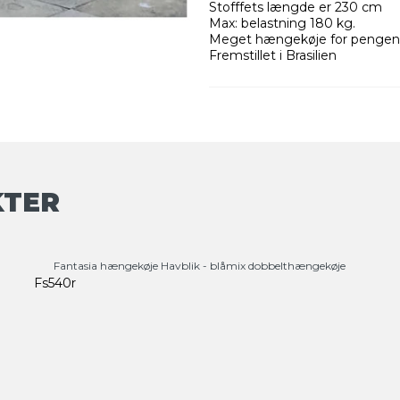
Stofffets længde er 230 cm
Max: belastning 180 kg.
Meget hængekøje for penge
Fremstillet i Brasilien
KTER
Fantasia hængekøje Havblik - blåmix dobbelthængekøje
Fs540r