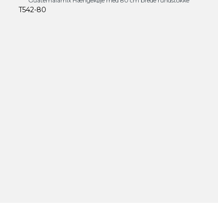
Guatemalamix Hængekøje med 80 cm brede rundstokke
T542-80