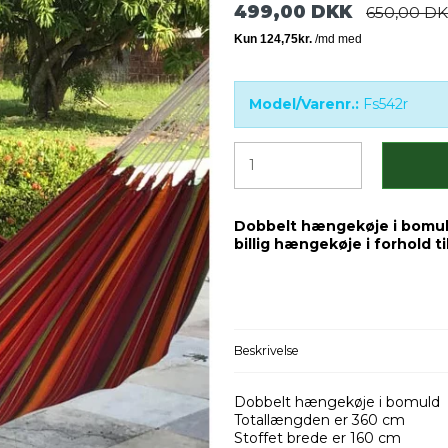
499,00 DKK
650,00 D
Model/Varenr.:
Fs542r
Dobbelt hængekøje i bomuld 
billig hængekøje i forhold t
Beskrivelse
Dobbelt hængekøje i bomuld
Totallængden er 360 cm
Stoffet brede er 160 cm