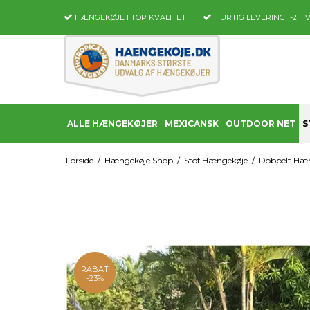
HÆNGEKØJE I TOP KVALITET
HURTIG LEVERING
1-2 H
ALLE HÆNGEKØJER
MEXICANSK
OUTDOOR NET
S
Forside
/
Hængekøje Shop
/
Stof Hængekøje
/
Dobbelt Hæn
RABAT
-23%