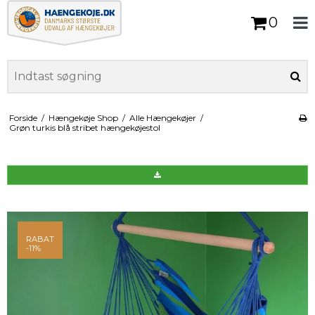
0
Forside
/
Hængekøje Shop
/
Alle Hængekøjer
/
Grøn turkis blå stribet hængekøjestol
RABAT
-11%