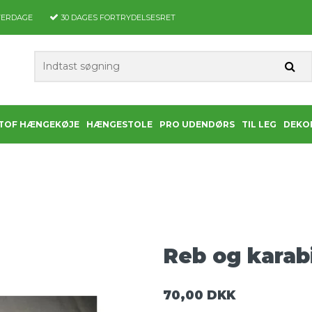
VERDAGE
30 DAGES
FORTRYDELSESRET
TOF HÆNGEKØJE
HÆNGESTOLE
PRO UDENDØRS
TIL LEG
DEKO
Reb og karab
70,00 DKK