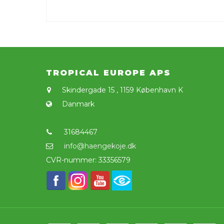
TROPICAL EUROPE APS
Skindergade 15
,
1159 København K
Danmark
31684467
info@haengekoje.dk
CVR-nummer
:
33356579