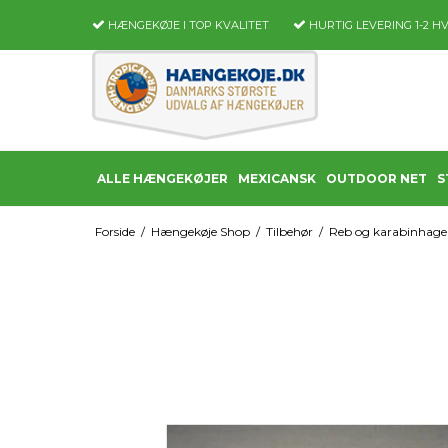
HÆNGEKØJE I TOP KVALITET
HURTIG LEVERING
1-2 H
ALLE HÆNGEKØJER
MEXICANSK
OUTDOOR NET
S
Forside
/
Hængekøje Shop
/
Tilbehør
/
Reb og karabinhage