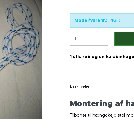
Model/Varenr.:
RK60
1 stk. reb og en karabinhage
Beskrivelse
Montering af h
Tilbehør til hængekøje stol 