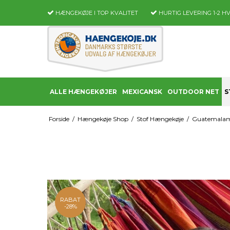
HÆNGEKØJE I TOP KVALITET
HURTIG LEVERING
1-2 H
ALLE HÆNGEKØJER
MEXICANSK
OUTDOOR NET
S
Forside
/
Hængekøje Shop
/
Stof Hængekøje
/
Guatemalami
RABAT
-28%