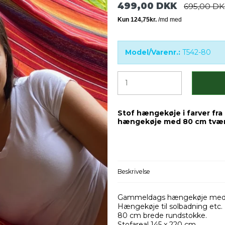
499,00 DKK
695,00 D
Model/Varenr.:
T542-80
Stof hængekøje i farver fr
hængekøje med 80 cm tvæ
Beskrivelse
Gammeldags hængekøje med kl
Hængekøje til solbadning etc.
80 cm brede rundstokke.
Stofareal 145 x 220 cm