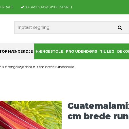
VERDAGE
30 DAGES
FORTRYDELSESRET
TOF HÆNGEKØJE
HÆNGESTOLE
PRO UDENDØRS
TIL LEG
DEKO
x Hængekøje med 80 cm brede rundstokke
Guatemalami
cm brede ru