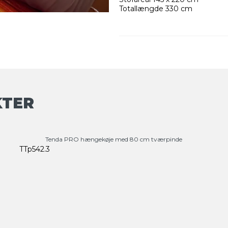
Totallængde 330 cm
KTER
Tenda PRO hængekøje med 80 cm tværpinde
TTp542.3