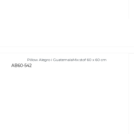
Pillow Alegro i GuatemalaMix stof 60 x 60 cm
AB60-542