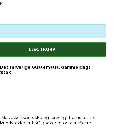
KK
LÆG I KURV
a Det farverige Guatematla. Gammeldags
rstok
assiske træstokke og farverigt bomuldsstof.
 Rundstokke er FSC godkendt og certificeret.