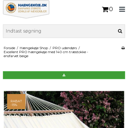
0
Forside
/
Hængekøje Shop
/
PRO udendørs
/
Excellent PRO hængekøje med 140 cm træstokke -
ensfarvet beige
RABAT
-15%