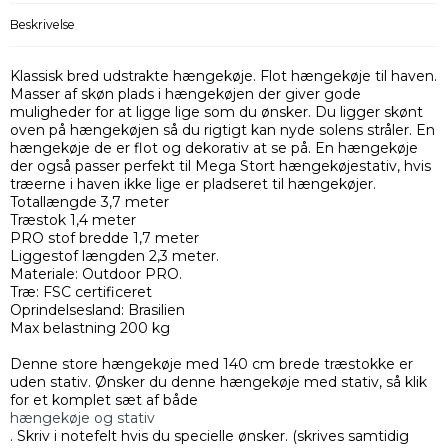
Beskrivelse
Klassisk bred udstrakte hængekøje. Flot hængekøje til haven.
Masser af skøn plads i hængekøjen der giver gode
muligheder for at ligge lige som du ønsker. Du ligger skønt
oven på hængekøjen så du rigtigt kan nyde solens stråler. En
hængekøje de er flot og dekorativ at se på. En hængekøje
der også passer perfekt til Mega Stort hængekøjestativ, hvis
træerne i haven ikke lige er pladseret til hængekøjer.
Totallængde 3,7 meter
Træstok 1,4 meter
PRO stof bredde 1,7 meter
Liggestof længden 2,3 meter.
Materiale: Outdoor PRO.
Træ: FSC certificeret
Oprindelsesland: Brasilien
Max belastning 200 kg
Denne store hængekøje med 140 cm brede træstokke er
uden stativ. Ønsker du denne hængekøje med stativ, så klik
for et komplet sæt af både
hængekøje og stativ
. Skriv i notefelt hvis du specielle ønsker. (skrives samtidig