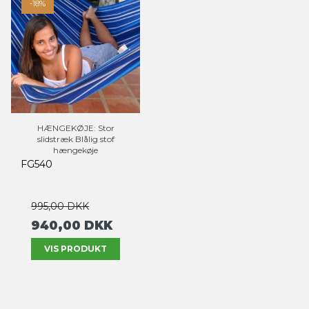
-18%
HÆNGEKØJE: Stor
slidstræk Blålig stof
hængekøje
FG540
995,00 DKK
940,00 DKK
VIS PRODUKT