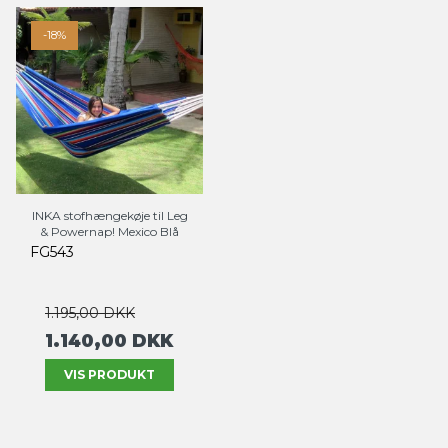
-18%
INKA stofhængekøje til Leg
& Powernap! Mexico Blå
FG543
1.195,00 DKK
1.140,00 DKK
VIS PRODUKT