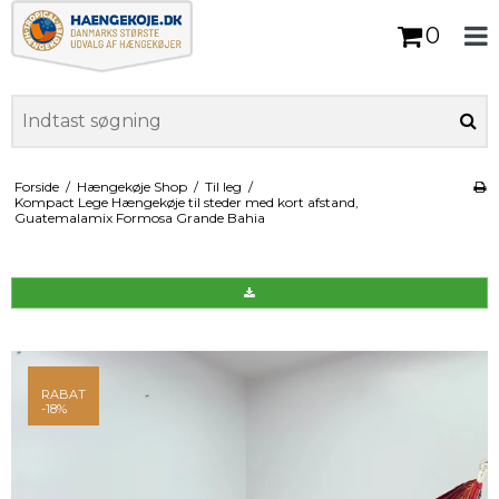
0
Forside
/
Hængekøje Shop
/
Til leg
/
Kompact Lege Hængekøje til steder med kort afstand,
Guatemalamix Formosa Grande Bahia
RABAT
-18%