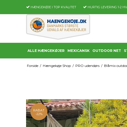
HÆNGEKØJE I TOP KVALITET
HURTIG LEVERING
1-2 H
ALLE HÆNGEKØJER
MEXICANSK
OUTDOOR NET
S
Forside
/
Hængekøje Shop
/
PRO udendørs
/
Blåmix outdoor
RABAT
-22%