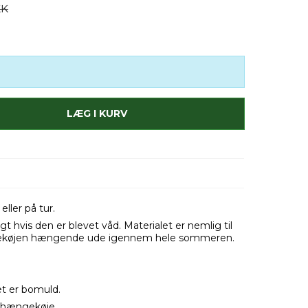
KK
LÆG I KURV
ller på tur.
gt hvis den er blevet våd. Materialet er nemlig til
gekøjen hængende ude igennem hele sommeren.
et er bomuld.
ig hængekøje.