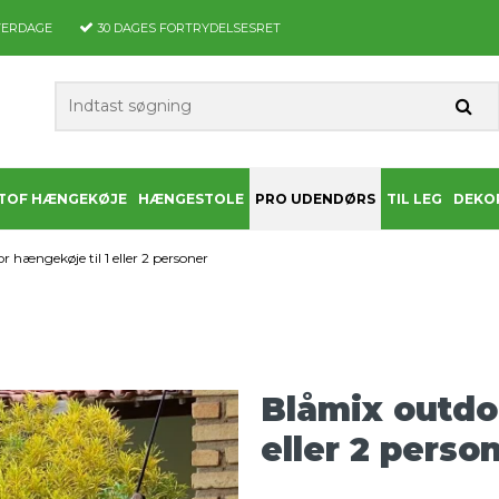
VERDAGE
30 DAGES
FORTRYDELSESRET
TOF HÆNGEKØJE
HÆNGESTOLE
PRO UDENDØRS
TIL LEG
DEKO
 hængekøje til 1 eller 2 personer
Blåmix outdo
eller 2 perso