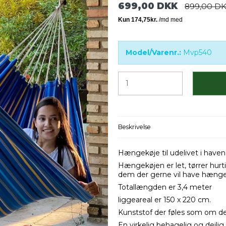
699,00 DKK
899,00 D
Model/Varenr.:
Mvp540
Beskrivelse
Hængekøje til udelivet i haven e
Hængekøjen er let, tørrer hurti
dem der gerne vil have hæn
Totallængden er 3,4 meter
liggeareal er 150 x 220 cm.
Kunststof der føles som om d
En virkelig behagelig og dejl