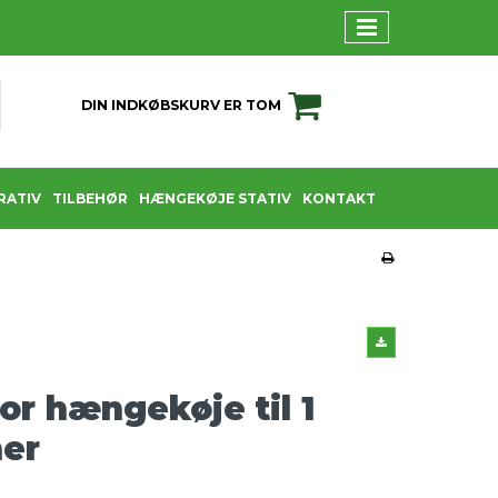
DIN INDKØBSKURV ER TOM
RATIV
TILBEHØR
HÆNGEKØJE STATIV
KONTAKT
or hængekøje til 1
ner