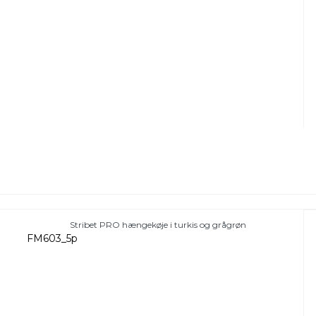
Stribet PRO hængekøje i turkis og grågrøn
FM603_5p