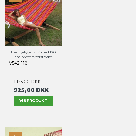
Hængekøje i stof med 120
cm brede tværstokke
V542-118
1.125,00 DKK
925,00 DKK
VIS PRODUKT
-6%