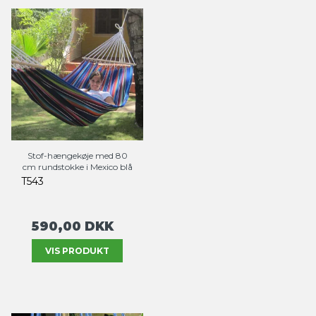
Stof-hængekøje med 80
cm rundstokke i Mexico blå
T543
590,00 DKK
VIS PRODUKT