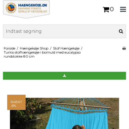
0
Forside
/
Hængekøje Shop
/
Stof Hængekøje
/
Turkis stofhængekøje i bomuld med eucalypso
rundstokke 80 cm
RABAT
-6%