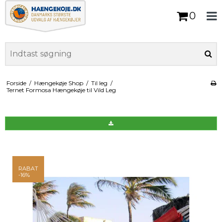
0
Forside
/
Hængekøje Shop
/
Til leg
/
Ternet Formosa Hængekøje til Vild Leg
RABAT
-16%