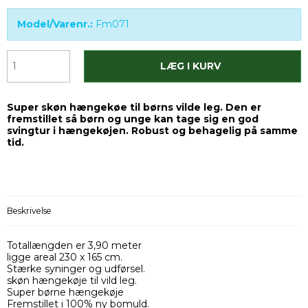
Model/Varenr.:
Fm071
LÆG I KURV
Super skøn hængekøe til børns vilde leg. Den er
fremstillet så børn og unge kan tage sig en god
svingtur i hængekøjen. Robust og behagelig på samme
tid.
Beskrivelse
Totallængden er 3,90 meter
ligge areal 230 x 165 cm.
Stærke syninger og udførsel.
skøn hængekøje til vild leg.
Super børne hængekøje
Fremstillet i 100% ny bomuld.