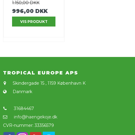
1.150,00 DKK
996,00 DKK
VIS PRODUKT
TROPICAL EUROPE APS
Skindergade 15
,
1159 København K
Danmark
31684467
info@haengekoje.dk
CVR-nummer
:
33356579