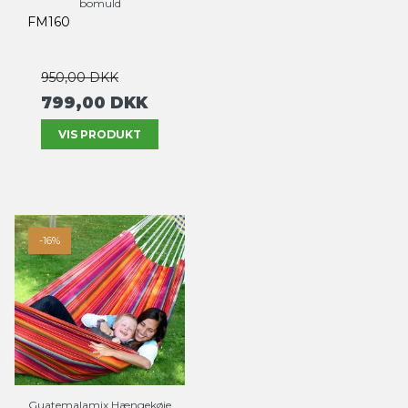
bomuld
FM160
950,00 DKK
799,00 DKK
VIS PRODUKT
-16%
Guatemalamix Hængekøje