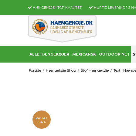
HÆNGEKØJE I TOP KVALITET
HURTIG LEVERING
1-2 H
ALLE HÆNGEKØJER
MEXICANSK
OUTDOOR NET
S
Forside
/
Hængekøje Shop
/
Stof Hængekøje
/
Textil Hængek
RABAT
-14%