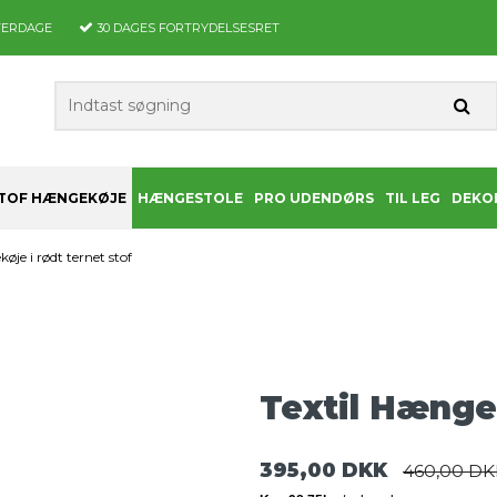
VERDAGE
30 DAGES
FORTRYDELSESRET
TOF HÆNGEKØJE
HÆNGESTOLE
PRO UDENDØRS
TIL LEG
DEKO
øje i rødt ternet stof
Textil Hængek
395,00 DKK
460,00 DK