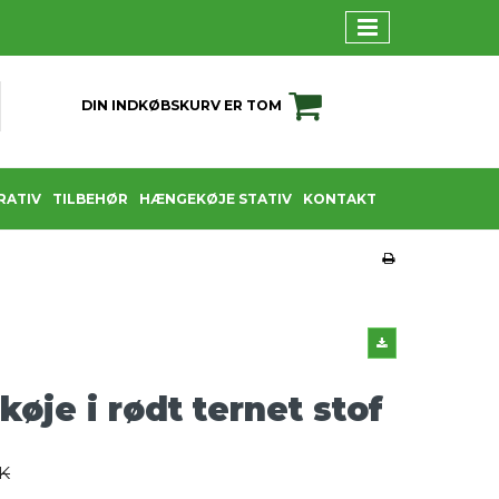
DIN INDKØBSKURV ER TOM
RATIV
TILBEHØR
HÆNGEKØJE STATIV
KONTAKT
øje i rødt ternet stof
K