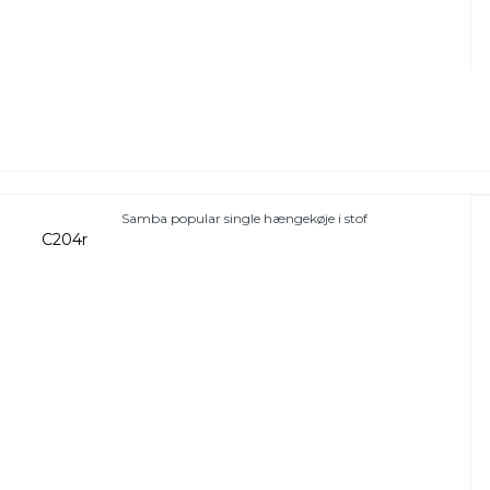
Samba popular single hængekøje i stof
C204r