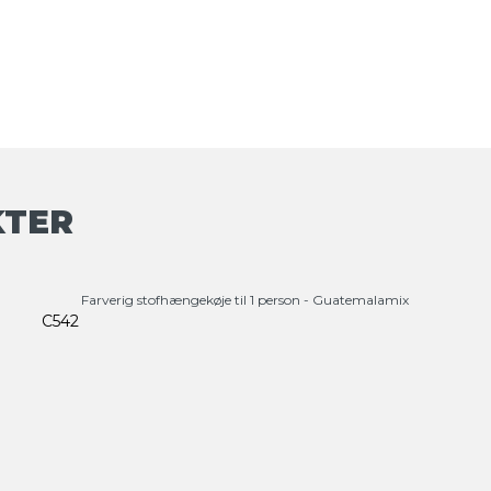
KTER
Farverig stofhængekøje til 1 person - Guatemalamix
C542