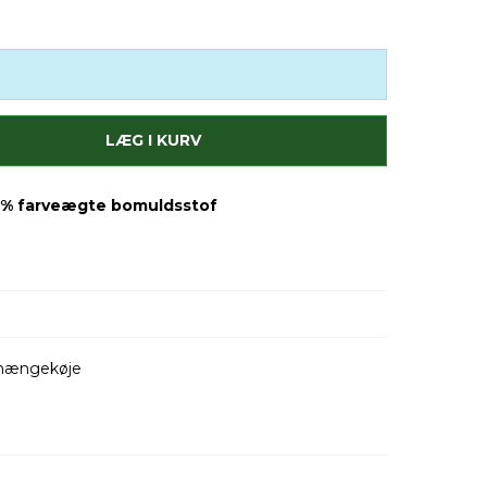
LÆG I KURV
00% farveægte bomuldsstof
f hængekøje