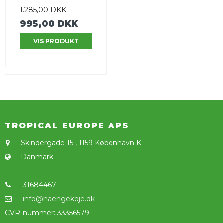
1.285,00 DKK
995,00 DKK
VIS PRODUKT
TROPICAL EUROPE APS
Skindergade 15
,
1159 København K
Danmark
31684467
info@haengekoje.dk
CVR-nummer
:
33356579