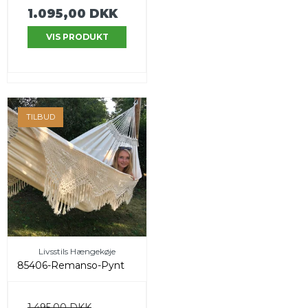
1.095,00 DKK
VIS PRODUKT
TILBUD
Livsstils Hængekøje
85406-Remanso-Pynt
1.495,00 DKK