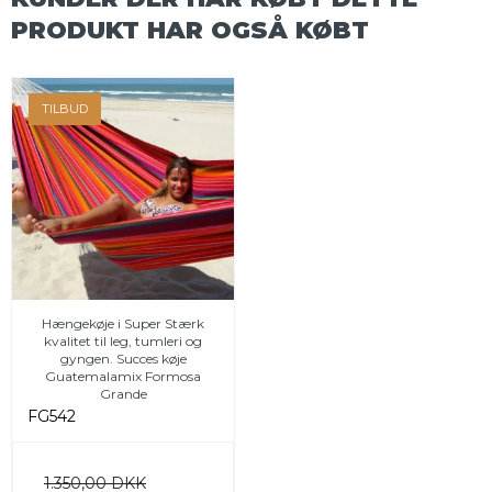
PRODUKT HAR OGSÅ KØBT
TILBUD
Hængekøje i Super Stærk
kvalitet til leg, tumleri og
gyngen. Succes køje
Guatemalamix Formosa
Grande
FG542
1.350,00 DKK