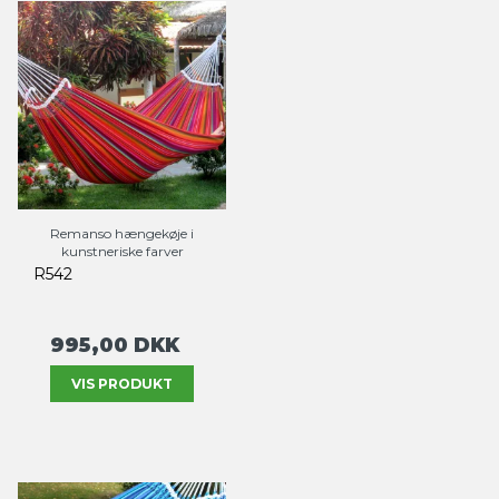
Remanso hængekøje i
kunstneriske farver
R542
995,00 DKK
VIS PRODUKT