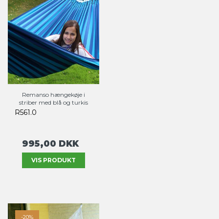
Remanso hængekøje i
striber med blå og turkis
R561.0
995,00 DKK
VIS PRODUKT
-20%