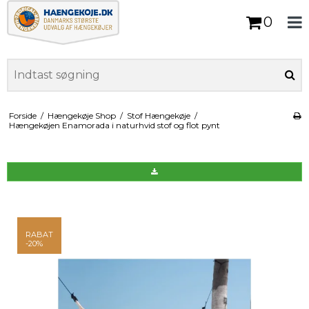
0
Forside
/
Hængekøje Shop
/
Stof Hængekøje
/
Hængekøjen Enamorada i naturhvid stof og flot pynt
RABAT
-20%