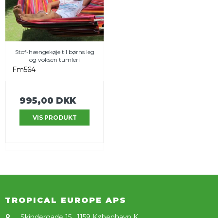
Stof-hængekøje til børns leg
og voksen tumleri
Fm564
995,00 DKK
VIS PRODUKT
TROPICAL EUROPE APS
Skindergade 15
,
1159 København K