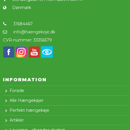
Danmark
31684467
info@haengekoje.dk
CVR-nummer
:
33356579
INFORMATION
Forside
Alle Hængekøjer
Perfekt hængekøje
Artikler
Levering - afsendes dagligt