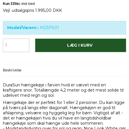
Vejl. udsalgspris 1.995,00 DKK
Model/Varenr.:
M23PS01
LÆG I KURV
Beskrivelse
DuraSun hængekøje i farven hvid er vævet med en
kraftigere snor. Totallængde 4,2 meter og det mest solide til
udelivet med regn og sol.
Hængekøje der er perfekt for 1 eller 2 personer. Du kan ligge
på tværs på langs eller diagonalt. Hængekøjen er god til
afslapning, velvære og hyggelig leg for børn. Vigtigst af alt -
det er hængekøjen hvis du vil have en langtidsholdbar
hængekøje som skal hænge ude hele sommeren.
- Modstandsdygtig over for sol og regn. Nice Look White gør