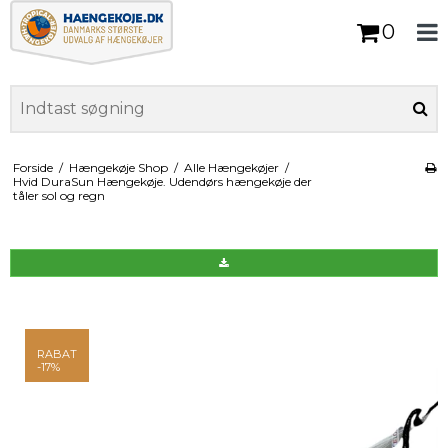
0
Forside
/
Hængekøje Shop
/
Alle Hængekøjer
/
Hvid DuraSun Hængekøje. Udendørs hængekøje der
tåler sol og regn
RABAT
-17%