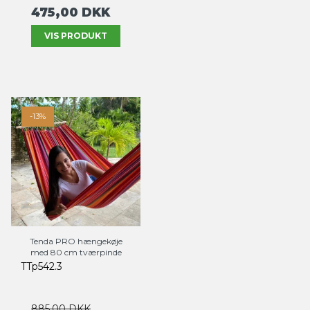
475,00 DKK
VIS PRODUKT
-13%
Tenda PRO hængekøje
med 80 cm tværpinde
TTp542.3
885,00 DKK