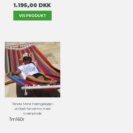
1.195,00 DKK
VIS PRODUKT
Tenda Mine Hængekøje i
stribet farvemix med
tværpinde
Tm160r