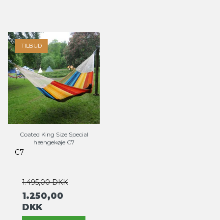
TILBUD
Coated King Size Special
hængekøje C7
C7
1.495,00 DKK
1.250,00
DKK